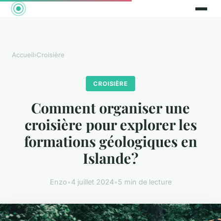
Accueil
›
Croisière
CROISIÈRE
Comment organiser une
croisière pour explorer les
formations géologiques en
Islande?
Enzo
•
4 juillet 2024
•
5 min de lecture