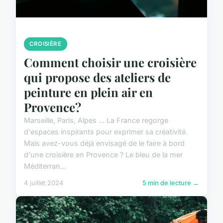
CROISIÈRE
Comment choisir une croisière
qui propose des ateliers de
peinture en plein air en
Provence?
Marseille, Paris, Alpes … La France regorge
d'espaces inspirants pour exprimer sa créativité.
Mais avez-vous déjà envisagé de le faire à bord
d'une croisière en Provence ? Le bleu de la mer
Méditerran...
4 juillet 2024
5 min de lecture →