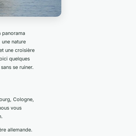
un panorama
, une nature
et une croisière
oici quelques
sans se ruiner.
sbourg, Cologne,
 nous vous
n.
ière allemande.