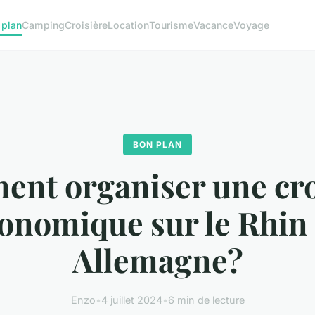
 plan
Camping
Croisière
Location
Tourisme
Vacance
Voyage
BON PLAN
nt organiser une cro
onomique sur le Rhin
Allemagne?
Enzo
•
4 juillet 2024
•
6 min de lecture