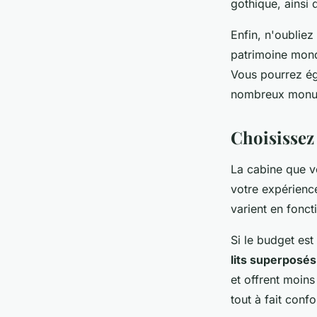
gothique, ainsi
Enfin, n'oubliez
patrimoine mond
Vous pourrez ég
nombreux monume
Choisissez 
La cabine que vo
votre expérience
varient en fonct
Si le budget es
lits superposés
et offrent moins
tout à fait conf