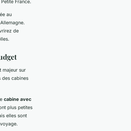
Petite France.
sée au
'Allemagne.
vrirez de
lles.
budget
t majeur sur
s des cabines
ne
cabine avec
ont plus petites
is elles sont
e voyage.