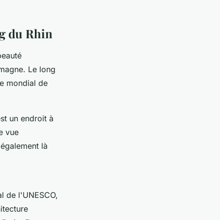
ng du Rhin
beauté
lemagne. Le long
ne mondial de
st un endroit à
e vue
 également là
al de l'UNESCO,
itecture